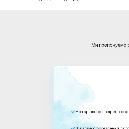
Ми пропонуємо рі
Нотаріально завірена пор
Швидке оформлення дого