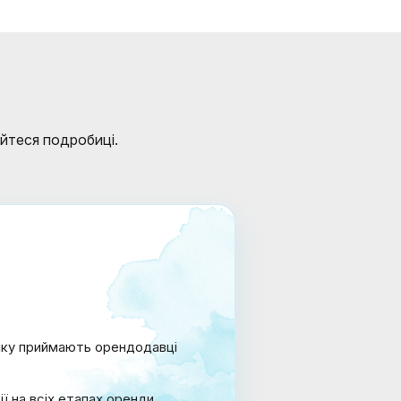
айтеся подробиці.
яку приймають орендодавці
ї на всіх етапах оренди