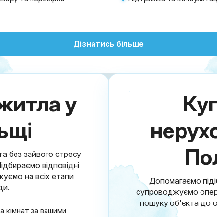
Дізнатись більше
житла у
Куп
ьщі
нерухо
По
а без зайвого стресу
Підбираємо відповідні
жуємо на всіх етапи
Допомагаємо піді
ди.
супроводжуємо операц
пошуку об'єкта до 
та кімнат за вашими