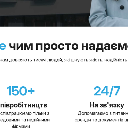
е
чим просто надаєм
нам довіряють тисячі людей, які цінують якість, надійність 
150+
24/7
півробітництв
На зв'язку
співпрацюємо тільки з
Допомагаємо з питан
едовими та надійними
оренди та документів 
фірмами