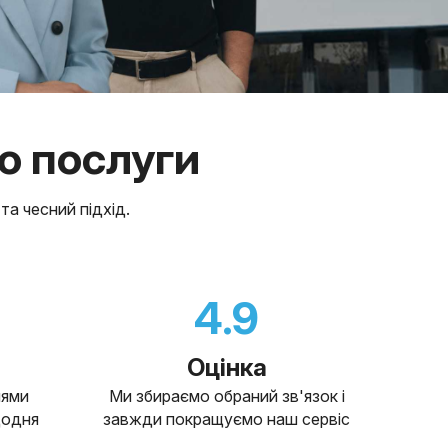
о послуги
та чесний підхід.
4.9
Оцінка
нями
Ми збираємо обраний зв'язок і
щодня
завжди покращуємо наш сервіс