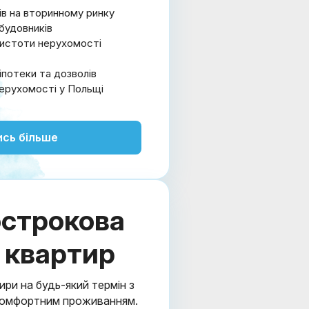
ів на вторинному ринку
абудовників
чистоти нерухомості
іпотеки та дозволів
 нерухомості у Польщі
ись більше
строкова
 квартир
ири на будь-який термін з
 комфортним проживанням.