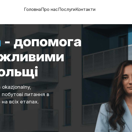
Головна
Про нас
Послуги
Контакти
a
- допомога
важливими
ольщі
okazjonalny,
 побутові питання в
на всіх етапах.