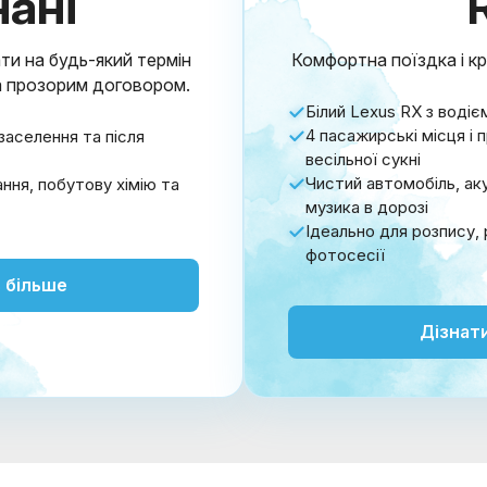
нані
ти на будь-який термін
Комфортна поїздка і кр
а прозорим договором.
Білий Lexus RX з водіє
4 пасажирські місця і
заселення та після
весільної сукні
Чистий автомобіль, аку
ня, побутову хімію та
музика в дорозі
Ідеально для розпису, 
фотосесії
 більше
Дізнат