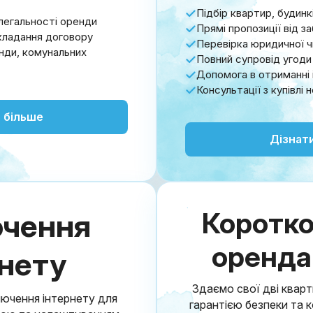
Підбір квартир, будинк
легальності оренди
Прямі пропозиції від з
укладання договору
Перевірка юридичної 
енди, комунальних
Повний супровід угоди
Допомога в отриманні 
Консультації з купівлі
 більше
Дізнат
Коротко
ючення
оренда
рнету
Здаємо свої дві кварт
лючення інтернету для
гарантією безпеки та