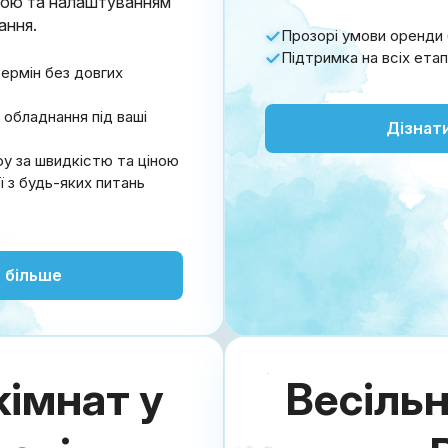
мкою та налаштуванням
ання.
Прозорі умови оренди 
Підтримка на всіх ета
ермін без довгих
обладнання під ваші
Дізнат
у за швидкістю та ціною
ї з будь-яких питань
 більше
кімнат у
Весільн