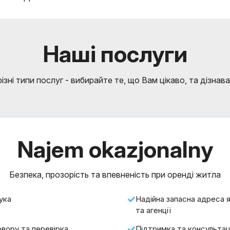
Наші послуги
зні типи послуг - вибирайте те, що Вам цікаво, та дізнав
Najem okazjonalny
Безпека, прозорість та впевненість при оренді житла
ука
Надійна запасна адреса 
та агенції
вору та перевірка
Підтримка та консультаці