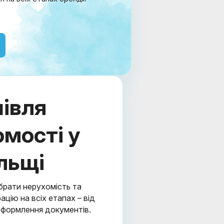
івля
мості у
льщі
брати нерухомість та
ію на всіх етапах – від
оформлення документів.