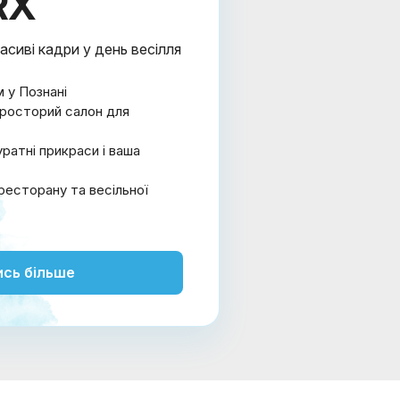
RX
асиві кадри у день весілля
м у Познані
 просторий салон для
ратні прикраси і ваша
ресторану та весільної
ись більше