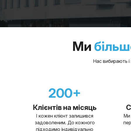
Ми
більш
Нас вибирають і 
200+
Клієнтів на місяць
С
І кожен клієнт залишився
Ми 
задоволеним. До кожного
пер
підходимо індивідуально