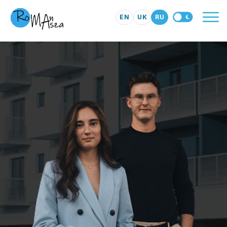
EN
UK
RU